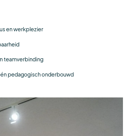
us en werkplezier
baarheid
 en teamverbinding
er én pedagogisch onderbouwd