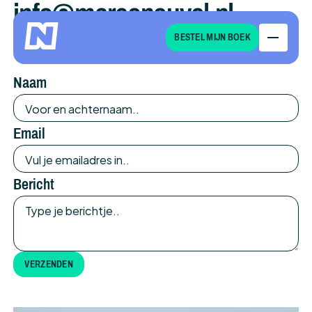
info@marconeuvel.nl
BESTEL MIJN BOEK
+31 618485489
Naam
Email
Bericht
VERZENDEN
verzenden