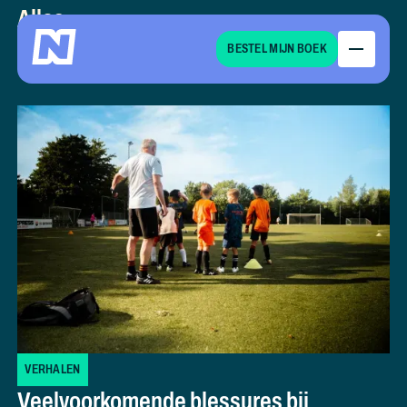
Alles,
BESTEL MIJN BOEK
Podcasts,
Verhalen,
E-books
VERHALEN
Veelvoorkomende blessures bij