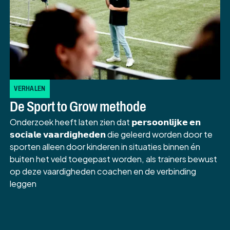
VERHALEN
De Sport to Grow methode
Onderzoek heeft laten zien dat 𝗽𝗲𝗿𝘀𝗼𝗼𝗻𝗹𝗶𝗷𝗸𝗲 𝗲𝗻
𝘀𝗼𝗰𝗶𝗮𝗹𝗲 𝘃𝗮𝗮𝗿𝗱𝗶𝗴𝗵𝗲𝗱𝗲𝗻 die geleerd worden door te
sporten alleen door kinderen in situaties binnen én
buiten het veld toegepast worden, als trainers bewust
op deze vaardigheden coachen en de verbinding
leggen