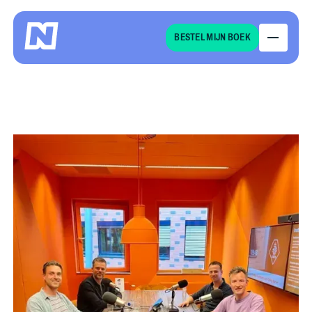
Marco in 'de jeugd heeft
BESTEL MIJN BOEK
de toekomst' podcast
van de KNVB deel 2