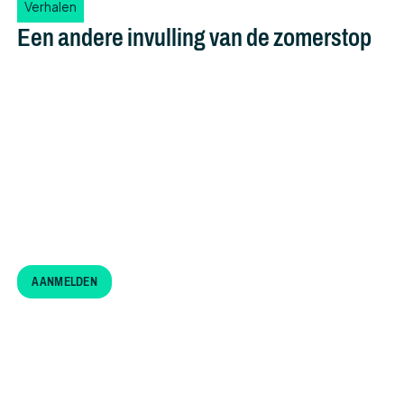
Verhalen
Een andere invulling van de zomerstop
Schrijf je nu gratis in voor mijn nieuwsbrief en ontvang
wekelijks inzichten voor een plezierig klimaat in de
sport en op de werkvloer.
Email
AANMELDEN
aanmelden
info@marconeuvel.nl
+31 618485489